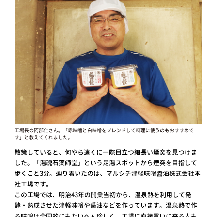
工場長の阿部仁さん。「赤味噌と白味噌をブレンドして料理に使うのもおすすめで
す」と教えてくれました。
散策していると、何やら遠くに一際目立つ細長い煙突を見つけま
した。「湯魂石薬師堂」という足湯スポットから煙突を目指して
歩くこと3分。辿り着いたのは、マルシチ津軽味噌醬油株式会社本
社工場です。
この工場では、明治43年の開業当初から、温泉熱を利用して発
酵・熟成させた津軽味噌や醤油などを作っています。温泉熱で作
る味噌は全国的にもたいへん珍しく、工場に直接買いに来る人も