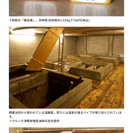
十割糀の「蔵自慢」。赤味噌 白味噌共に650gで766円(税込)
開業当初から使われている温醸室。周りには温泉が通るパイプが張り巡らされていま
す。
※マルシチ津軽味噌醬油株式会社提供