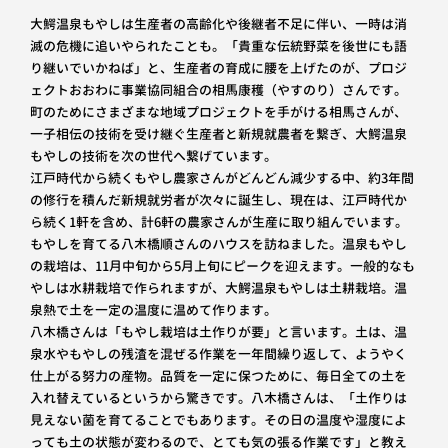
大鰐温泉もやしは生産者の高齢化や後継者不足に伴い、一時は消
滅の危機に追いやられたことも。「貴重な伝統野菜を後世にも語
り継いでいかねば」と、生産者の育成に腰を上げたのが、プロジ
ェクトおおわに事業協同組合の相馬康穫（やすのり）さんです。
町のためにさまざまな地域プロジェクトを手がける相馬さんが、
一子相伝の技術を受け継ぐ生産者と新規就農者を繋ぎ、大鰐温泉
もやしの技術を次の世代へ繋げています。
江戸時代から続くもやし農家さんがどんどん減少する中、約3年間
の修行を積んだ新規就労者が次々に誕生し、現在は、江戸時代か
ら続く1軒を含め、計6軒の農家さんが生産に取り組んでいます。
もやしを育てる八木橋順さんのハウスを訪ねました。温泉もやし
の栽培は、11月中旬から5月上旬にピークを迎えます。一般的なも
やしは水耕栽培で作られますが、大鰐温泉もやしは土耕栽培。温
泉熱で土を一定の温度に温めて作ります。
八木橋さんは「もやし栽培は土作りが要」と言います。土は、温
泉水やもやしの残渣を混ぜる作業を一年間繰り返して、ようやく
仕上がる努力の産物。品質を一定に保つために、毎日全ての土を
入れ替えているというから驚きです。八木橋さんは、「土作りは
見えない菌を育てることでもあります。その日の温度や湿度によ
っても土の状態が変わるので、とても気の張る作業です」と教え