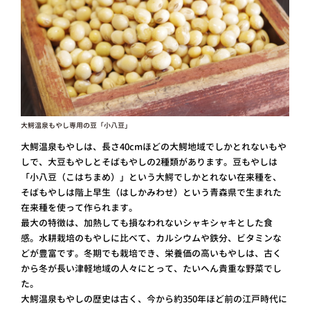
大鰐温泉もやし専用の豆「小八豆」
大鰐温泉もやしは、長さ40cmほどの大鰐地域でしかとれないもや
しで、大豆もやしとそばもやしの2種類があります。豆もやしは
「小八豆（こはちまめ）」という大鰐でしかとれない在来種を、
そばもやしは階上早生（はしかみわせ）という青森県で生まれた
在来種を使って作られます。
最大の特徴は、加熱しても損なわれないシャキシャキとした食
感。水耕栽培のもやしに比べて、カルシウムや鉄分、ビタミンな
どが豊富です。冬期でも栽培でき、栄養価の高いもやしは、古く
から冬が長い津軽地域の人々にとって、たいへん貴重な野菜でし
た。
大鰐温泉もやしの歴史は古く、今から約350年ほど前の江戸時代に