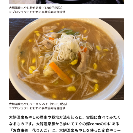
大鰐温泉もやし炒め定食（1200円 税込）
※プロジェクトおおわに事業協同組合提供
大鰐温泉もやしラーメン みそ（950円 税込）
※プロジェクトおおわに事業協同組合提供
大鰐温泉もやしの歴史や栽培方法を知ると、実際に食べてみたく
なるものです。大鰐温泉駅から歩いてすぐの鰐comeの中にある
「お食事処 花りんご」は、大鰐温泉もやしを使った定食やラー