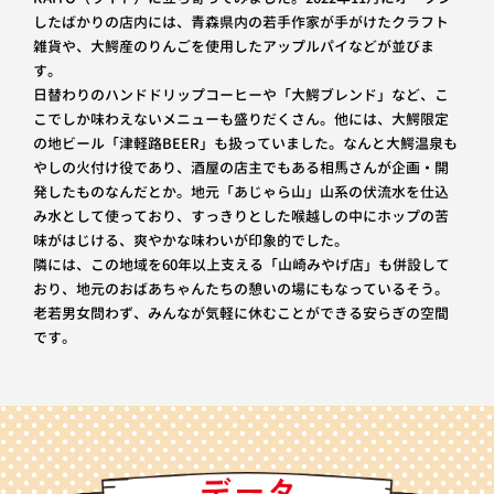
したばかりの店内には、青森県内の若手作家が手がけたクラフト
雑貨や、大鰐産のりんごを使用したアップルパイなどが並びま
す。
日替わりのハンドドリップコーヒーや「大鰐ブレンド」など、こ
こでしか味わえないメニューも盛りだくさん。他には、大鰐限定
の地ビール「津軽路BEER」も扱っていました。なんと大鰐温泉も
やしの火付け役であり、酒屋の店主でもある相馬さんが企画・開
発したものなんだとか。地元「あじゃら山」山系の伏流水を仕込
み水として使っており、すっきりとした喉越しの中にホップの苦
味がはじける、爽やかな味わいが印象的でした。
隣には、この地域を60年以上支える「山崎みやげ店」も併設して
おり、地元のおばあちゃんたちの憩いの場にもなっているそう。
老若男女問わず、みんなが気軽に休むことができる安らぎの空間
です。