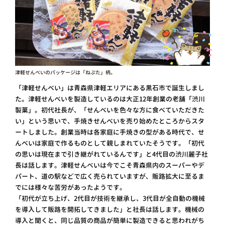
津軽せんべいのパッケージは「ねぷた」柄。
「津軽せんべい」は青森県津軽エリアにある黒石市で誕生しまし
た。津軽せんべいを製造しているのは大正12年創業の老舗「渋川
製菓」。初代社長が、「せんべいを色々な方に食べていただきた
い」という思いで、手焼きせんべいを売り始めたところからスタ
ートしました。創業当時は各家庭に手焼きの型がある時代で、せ
んべいは家庭で作るものとして親しまれていたそうです。「初代
の思いは現在まで引き継がれているんです」と4代目の渋川麗子社
長は話します。津軽せんべいは今でこそ青森県内のスーパーやデ
パート、道の駅などで広く売られていますが、販路拡大に至るま
でには様々な苦労があったようです。
「初代が立ち上げ、2代目が技術を継承し、3代目が全自動の機械
を導入して販路を開拓してきました」と社長は話します。機械の
導入と聞くと、同じ品質の商品が簡単に製造できると思われがち