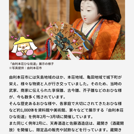
「由利本荘ひな街道」展示の様子
※写真提供：由利本荘市
由利本荘市には矢島地域のほか、本荘地域、亀田地域で城下町が
栄え、様々な物資と人が行き交っていました。そのため、当時の
武家、商家に伝えられた享保雛、古今雛、芥子雛などのおひな様
が、今も数多く残されています。
そんな歴史あるおひな様や、各家庭で大切にされてきたおひな様
など約1,000体を資料館や美術館、家々などで展示する『由利本荘
ひな街道』を例年2月～3月頃に開催しています。
また同じく例年2月に、天寿酒造と佐藤酒造店は、蔵開き（酒蔵開
放）を開催し、限定品の販売や試飲などを行っています。蔵開き