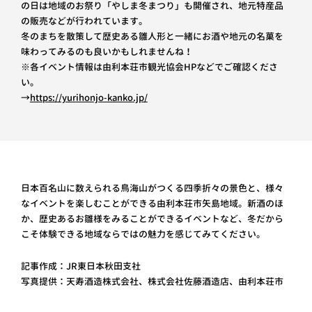
の日は地域のお祭り「やしま冬まつり」も開催され、地元特産品
の販売などが行われています。
冬のまちを散策して歴史ある雛人形と一緒にお酒や地元の名菓を
味わってみるのも良いかもしれませんね！
※各イベント情報は由利本荘市観光協会HPなどでご確認くださ
い。
→
https://yurihonjo-kanko.jp/
日本百名山に数えられる鳥海山がつくる四季折々の景色と、様々
なイベントを楽しむことができる由利本荘市矢島地域。新酒のほ
か、歴史あるお雛様をみることができるイベントなど、冬だから
こそ体験できる地域ならではの魅力を感じてみてください。
記事作成：JR東日本秋田支社
写真提供：天寿酒造株式会社、株式会社佐藤酒造店、由利本荘市