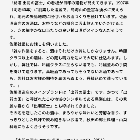
「銘酒 出羽の冨士」の看板が目印の建物が見えてきます。1907年
（明治40年）に創業した酒蔵で、鳥海山の豊富な湧水に支えら
れ、地元の矢島地域に根付いたお酒づくりを続けています。佐藤
酒造店のお酒は、お祭りなどの機会に沢山飲んでいただけるよ
う、きめ細やかな口当たりの良い甘口酒がメインなんだそうで
す。
佐藤社長にお話しを伺いました。
「雑な作業をすると、酒はそれだけの質にしかなりません。吟醸
クラス以上の酒は、どの蔵も精力を注いで大切に仕込みます。し
かし、弊社では、吟醸クラスに至らない酒でも、吟醸並みの手間
を掛けて造ります。高級酒であってもそうでないお酒であって
も、弊社はお客様の期待を裏切らぬよう、丹精込めて造っていま
す。」
佐藤酒造店のメインブランドは「出羽の冨士」です。かつて「出
羽の国」と呼ばれたこの地域のシンボルである鳥海山は、その秀
麗な姿から「出羽冨士」とも呼ばれてきました。
その名を冠したこのお酒は、まろやかな味わいと芳醇な香り、す
っきりとした風味で飲み飽きないお酒で、秋田の郷土料理・山菜
料理にもよく合うそうです。