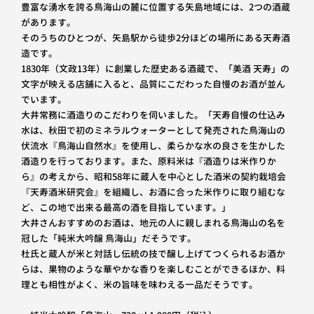
豊富な湧水を誇る鳥海山の麓に位置する矢島地域には、2つの酒蔵
があります。
そのうちのひとつが、矢島駅から徒歩2分ほどの場所にある天寿酒
造です。
1830年（文政13年）に創業した歴史ある酒蔵で、「美酒 天寿」の
文字が映える店舗に入ると、品質にこだわった自慢のお酒が並ん
でいます。
大井常務に酒造りのこだわりを伺いました。「天寿自慢の仕込み
水は、秋田で初のミネラルウォーターとして発売された鳥海山の
伏流水『鳥海山自然水』を使用し、柔らかな水の良さを生かした
酒造りを行っております。また、原料米は『酒造りは米作りか
ら』の考えから、昭和58年に蔵人を中心とした酒米の契約栽培会
『天寿酒米研究会』を組織し、お酒に合った米作りに取り組むな
ど、この地で出来る最高の酒を目指しています。」
大井さんおすすめのお酒は、地元の人に親しまれる鳥海山の名を
冠した「純米大吟醸 鳥海山」だそうです。
杜氏と蔵人が米と対話し伝統の技で醸し上げてつくられるお酒か
らは、果物のような華やかな香りを楽しむことができるほか、料
理とも相性がよく、米の旨味を味わえる一品だそうです。