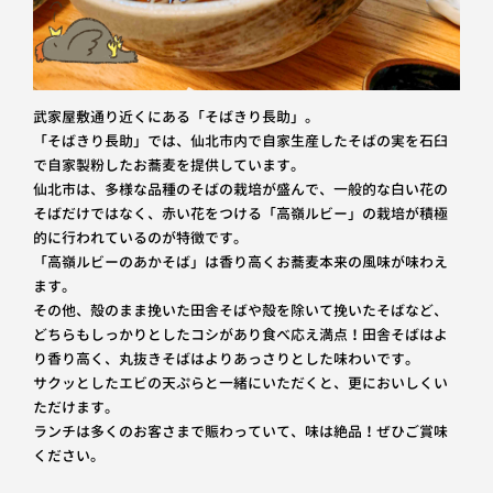
武家屋敷通り近くにある「そばきり長助」。
「そばきり長助」では、仙北市内で自家生産したそばの実を石臼
で自家製粉したお蕎麦を提供しています。
仙北市は、多様な品種のそばの栽培が盛んで、一般的な白い花の
そばだけではなく、赤い花をつける「高嶺ルビー」の栽培が積極
的に行われているのが特徴です。
「高嶺ルビーのあかそば」は香り高くお蕎麦本来の風味が味わえ
ます。
その他、殻のまま挽いた田舎そばや殻を除いて挽いたそばなど、
どちらもしっかりとしたコシがあり食べ応え満点！田舎そばはよ
り香り高く、丸抜きそばはよりあっさりとした味わいです。
サクッとしたエビの天ぷらと一緒にいただくと、更においしくい
ただけます。
ランチは多くのお客さまで賑わっていて、味は絶品！ぜひご賞味
ください。