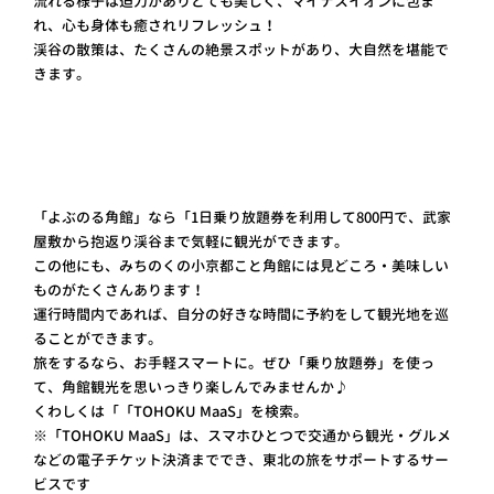
流れる様子は迫力がありとても美しく、マイナスイオンに包ま
れ、心も身体も癒されリフレッシュ！
渓谷の散策は、たくさんの絶景スポットがあり、大自然を堪能で
きます。
「よぶのる角館」なら「1日乗り放題券を利用して800円で、武家
屋敷から抱返り渓谷まで気軽に観光ができます。
この他にも、みちのくの小京都こと角館には見どころ・美味しい
ものがたくさんあります！
運行時間内であれば、自分の好きな時間に予約をして観光地を巡
ることができます。
旅をするなら、お手軽スマートに。ぜひ「乗り放題券」を使っ
て、角館観光を思いっきり楽しんでみませんか♪
くわしくは「「TOHOKU MaaS」を検索。
※「TOHOKU MaaS」は、スマホひとつで交通から観光・グルメ
などの電子チケット決済まででき、東北の旅をサポートするサー
ビスです