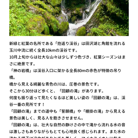
新緑と紅葉の名所である「抱返り渓谷」は田沢湖と角館を流れる
玉川中流に続く全長10kmの渓谷です。
10月上旬からは壮大な山々は少しずつ色づき、紅葉シーズンはま
さに絶景です。
「神の岩橋」は渓谷入口に架かる全長80mの赤色が特徴の吊り
橋。
橋から見える綺麗な青色の川は、圧巻の景色です。
そこから30分ほど歩くと、「回顧の滝」があります。
何度も振り返って見たくなるほど美しい姿の「回顧の滝」は、渓
谷一番の見所です！
「回顧の滝」までの道中も「誓願橋」や「棚掛の滝」から見える
景色は美しく、見る人を飽きさせません。
「回顧の滝」は、壮大な自然の静けさの中で滝から流れる水の音
は激しさもありながらもとても心地良く感じられます。また水の