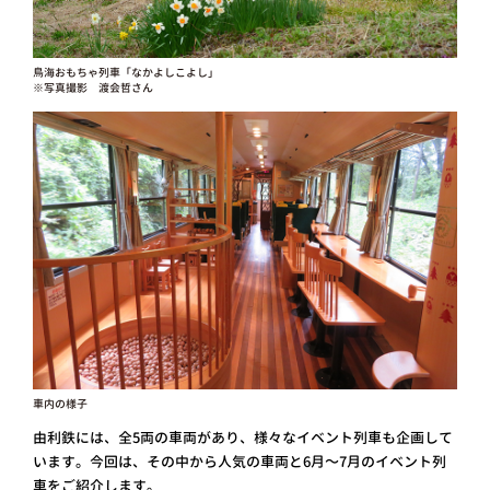
鳥海おもちゃ列車「なかよしこよし」
※写真撮影 渡会哲さん
車内の様子
由利鉄には、全5両の車両があり、様々なイベント列車も企画して
います。今回は、その中から人気の車両と6月～7月のイベント列
車をご紹介します。