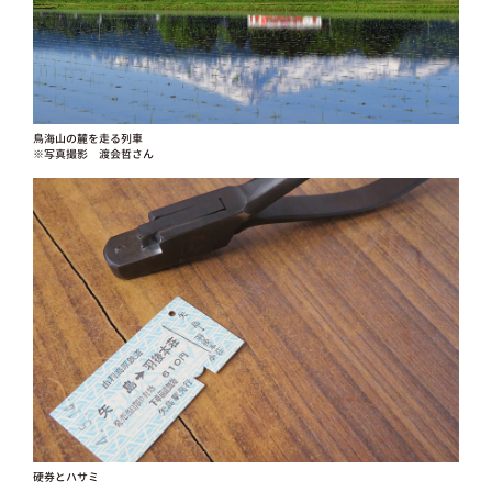
鳥海山の麓を走る列車
※写真撮影 渡会哲さん
硬券とハサミ