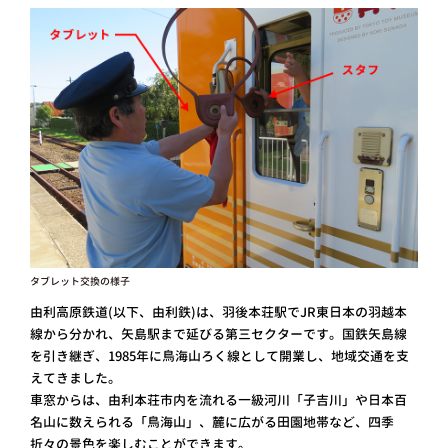
タブレット交換の様子
由利高原鉄道(以下、由利鉄)は、羽後本荘駅でJR東日本の羽越本
線から分かれ、矢島駅まで延びる第三セクターです。国鉄矢島線
を引き継ぎ、1985年に鳥海山ろく線として開業し、地域交通を支
えてきました。
車窓からは、由利本荘市内を流れる一級河川「子吉川」や日本百
名山に数えられる「鳥海山」、麓に広がる田園地帯など、四季
折々の景色を楽しむことができます。