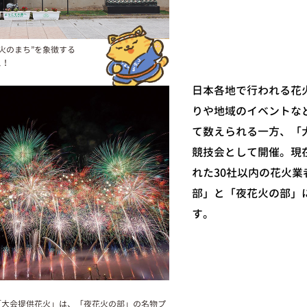
火のまち”を象徴する
え！
日本各地で行われる花
りや地域のイベントな
て数えられる一方、「
競技会として開催。現
れた30社以内の花火
部」と「夜花火の部」
す。
「大会提供花火」は、「夜花火の部」の名物プ