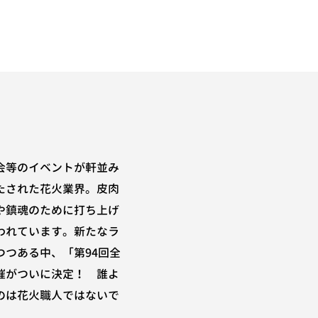
会等のイベントが軒並み
たされた花火業界。皮肉
や鎮魂のために打ち上げ
われています。新たなラ
つつある中、「第94回全
催がついに決定！ 誰よ
のは花火職人ではないで