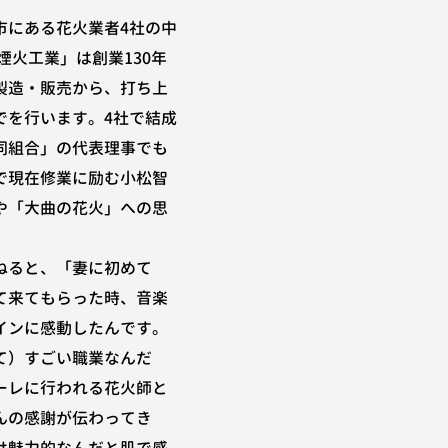
市にある花火業者4社の中
煙火工業」は創業130年
製造・販売から、打ち上
でを行います。4社で結成
同組合」の代表理事でも
で現在修業に励む小松智
や「大曲の花火」への思
ねると、「妻に初めて
て来てもらった時、音楽
インに感動したんです。
て）すごい職業なんだ
ーレに行われる花火師と
んの感謝が伝わってき