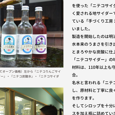
を使った「ニテコサイ
く愛される地サイダー
ている「手づくり工房
いました。
製造を開始したのは明
水本来のうまさを引き
とまろやかな炭酸に仕
「ニテコサイダー」の
材料は、110年以上も
てオープン価格）左から『ニテコりんごサイ
合。
ダー』・『ニテコ炭酸水』・『ニテコサイダ
名水と言われる「ニテ
し、原材料と丁寧に良
を作ります。
そしてシロップを十分
スを加え瓶に詰めてい