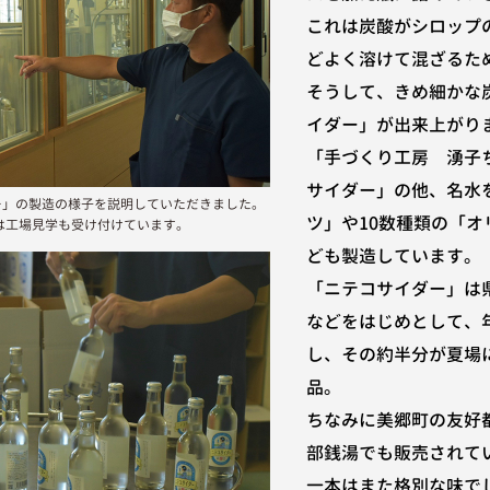
これは炭酸がシロップ
どよく溶けて混ざるた
そうして、きめ細かな
イダー」が出来上がり
「手づくり工房 湧子
サイダー」の他、名水
ー」の製造の様子を説明していただきました。
ツ」や10数種類の「
は工場見学も受け付けています。
ども製造しています。
「ニテコサイダー」は
などをはじめとして、
し、その約半分が夏場
品。
ちなみに美郷町の友好
部銭湯でも販売されて
一本はまた格別な味で