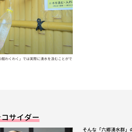
の館わくわく」では実際に湧水を汲むことがで
テコサイダー
そんな「六郷湧水群」