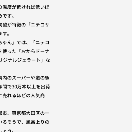
の温度が低ければ低いほ
めです。
炭酸が特徴の「ニテコサ
ます。
ちゃん」では、「ニテコ
を使った「おからドーナ
オリジナルジェラート」な
県内のスーパーや道の駅
年間で30万本以上を出荷
に売れるほどの人気商
都市、東京都大田区の一
いるそうで、風呂上りの
しょう。