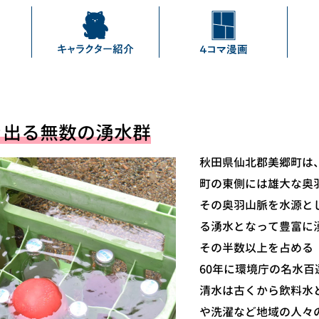
き出る無数の湧水群
秋田県仙北郡美郷町は
町の東側には雄大な奥
その奥羽山脈を水源とし
る湧水となって豊富に
その半数以上を占める
60年に環境庁の名水
清水は古くから飲料水
や洗濯など地域の人々