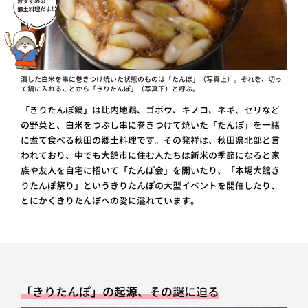
潰した白米を串に巻きつけ焼いた状態のものは「たんぽ」（写真上）。それを、切っ
て鍋に入れることから「きりたんぽ」（写真下）と呼ぶ。
「きりたんぽ鍋」は比内地鶏、ゴボウ、キノコ、ネギ、セリなど
の野菜と、白米をつぶし串に巻きつけて焼いた「たんぽ」を一緒
に煮て食べる秋田の郷土料理です。その発祥は、秋田県北部と言
われており、中でも大館市に住む人たちは新米の季節になると家
族や友人を自宅に招いて「たんぽ会」を開いたり、「本場大館き
りたんぽ祭り」というきりたんぽの大型イベントを開催したり、
とにかくきりたんぽへの愛に溢れています。
「きりたんぽ」の起源、その謎に迫る