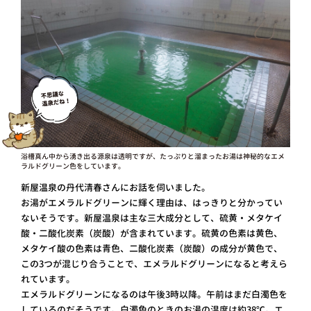
浴槽真ん中から湧き出る源泉は透明ですが、たっぷりと溜まったお湯は神秘的なエメ
ラルドグリーン色をしています。
新屋温泉の丹代清春さんにお話を伺いました。
お湯がエメラルドグリーンに輝く理由は、はっきりと分かってい
ないそうです。新屋温泉は主な三大成分として、硫黄・メタケイ
酸・二酸化炭素（炭酸）が含まれています。硫黄の色素は黄色、
メタケイ酸の色素は青色、二酸化炭素（炭酸）の成分が黄色で、
この3つが混じり合うことで、エメラルドグリーンになると考えら
れています。
エメラルドグリーンになるのは午後3時以降。午前はまだ白濁色を
しているのだそうです。白濁色のときのお湯の温度は約38℃。エ