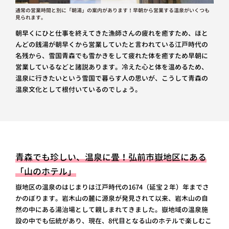
通常の営業時間と別に「朝湯」の案内があります！早朝から営業する温泉がいくつも
見られます。
朝早くにひと仕事を終えてきた漁師さんの疲れを癒すため、ほと
んどの銭湯が朝早くから営業していたと言われている江戸時代の
名残から、雪国青森でも雪かきをして疲れた体を癒すため早朝に
営業しているなどと諸説あります。冷えた心と体を温めるため、
温泉に行きたいという雪国で暮らす人の思いが、こうして青森の
温泉文化として根付いているのでしょう。
青森でも珍しい、温泉に畳！弘前市嶽地区にある
「山のホテル」
嶽地区の温泉のはじまりは江戸時代の1674（延宝２年）年までさ
かのぼります。岩木山の麓に源泉が発見されて以来、岩木山の自
然の中にある湯治場として親しまれてきました。嶽地域の温泉施
設の中でも伝統があり、現在、8代目となる山のホテルで楽しむこ