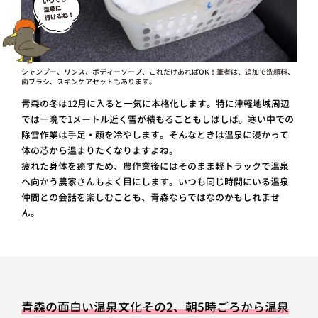
シャンプー、リンス、ボディーソープ、これだけあればOK！筆者は、追加で洗顔料、
歯ブラシ、スキンケアセットもあります。
青森の冬は12月に入ると一気に本格化します。特に津軽地域周辺
では一晩で1メートル近く雪が積もることもしばしば。寒い中での
除雪作業は手足・顔を冷やします。そんなときは温泉に浸かって
体の芯から温まりたくなりますよね。
疲れた身体を癒すため、農作業後にはそのまま軽トラックで温泉
へ向かう農家さんもよく目にします。いつも同じ時間にいる温泉
仲間との会話を楽しむことも、青森ならではなのかもしれませ
ん。
青森の面白い温泉文化その2、朝5時ごろから温泉