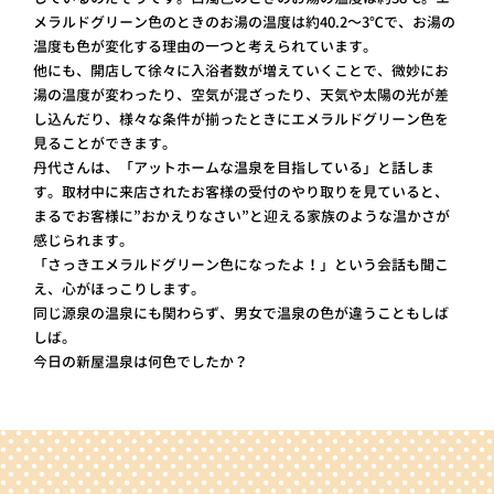
メラルドグリーン色のときのお湯の温度は約40.2～3℃で、お湯の
温度も色が変化する理由の一つと考えられています。
他にも、開店して徐々に入浴者数が増えていくことで、微妙にお
湯の温度が変わったり、空気が混ざったり、天気や太陽の光が差
し込んだり、様々な条件が揃ったときにエメラルドグリーン色を
見ることができます。
丹代さんは、「アットホームな温泉を目指している」と話しま
す。取材中に来店されたお客様の受付のやり取りを見ていると、
まるでお客様に”おかえりなさい”と迎える家族のような温かさが
感じられます。
「さっきエメラルドグリーン色になったよ！」という会話も聞こ
え、心がほっこりします。
同じ源泉の温泉にも関わらず、男女で温泉の色が違うこともしば
しば。
今日の新屋温泉は何色でしたか？