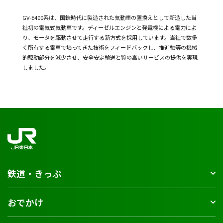
GV-E400系は、国鉄時代に製造された気動車の置換えとして新造した当
社初の電気式気動車です。ディーゼルエンジンと発電機による電力によ
り、モータを駆動させて走行する新方式を採用しています。当社で数多
く所有する電車で培ってきた技術をフィードバックし、推進軸等の機械
的駆動部分を減少させ、安全安定輸送と質の高いサービスの提供を実現
しました。
鉄道・きっぷ
おでかけ