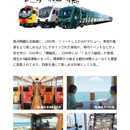
風光明媚な五能線に、1997年、リゾートしらかみがデビュー。車窓の風
景をより楽しめるようにデザインされた車両や、車内イベントなどが人
気を呼び、2003年に「橅編成」、2006年には「くまげら編成」が登場、
現在の3編成運転となった。降車駅から始まる観光体験メューなども豊富
に用意されており、四季を通じて楽しめる列車として人気。