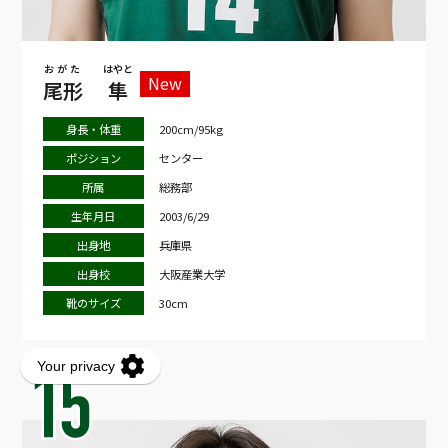
おがた
はやと
New
尾形
隼
身長・体重
200cm/95kg
ポジション
センター
所属
総務部
生年月日
2003/6/29
出身地
兵庫県
出身校
大阪産業大学
靴のサイズ
30cm