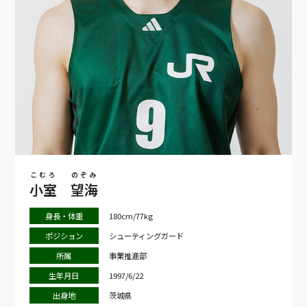
こむろ
のぞみ
小室
望海
身長・体重
180cm/77kg
ポジション
シューティングガード
所属
事業推進部
生年月日
1997/6/22
出身地
茨城県