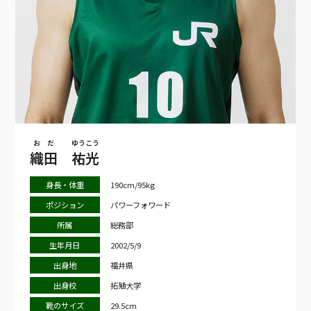
おだ
ゆうこう
織田
祐光
身長・体重
190cm/95kg
ポジション
パワーフォワード
所属
総務部
生年月日
2002/5/9
出身地
福井県
出身校
拓殖大学
靴のサイズ
29.5cm