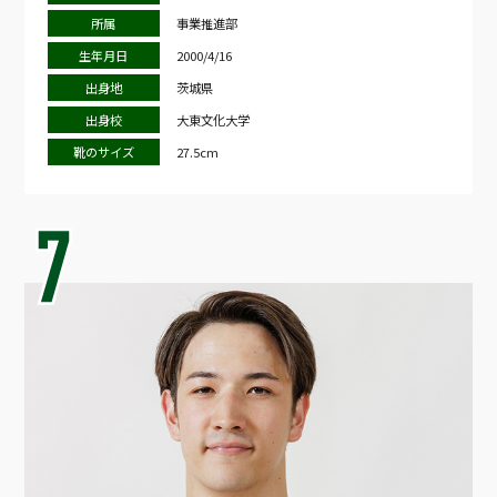
所属
事業推進部
生年月日
2000/4/16
出身地
茨城県
出身校
大東文化大学
靴のサイズ
27.5cm