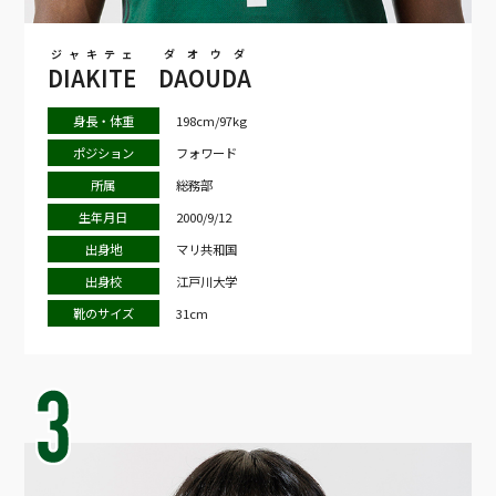
ジャキテェ
ダオウダ
DIAKITE
DAOUDA
身長・体重
198cm/97kg
ポジション
フォワード
所属
総務部
生年月日
2000/9/12
出身地
マリ共和国
出身校
江戸川大学
靴のサイズ
31cm