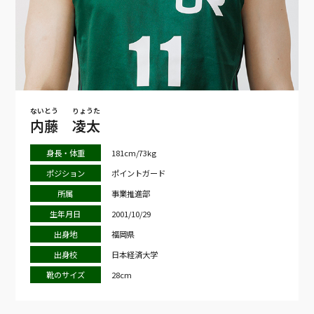
ないとう
りょうた
内藤
凌太
身長・体重
181cm/73kg
ポジション
ポイントガード
所属
事業推進部
生年月日
2001/10/29
出身地
福岡県
出身校
日本経済大学
靴のサイズ
28cm