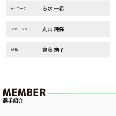
志水 一希
A・コーチ
丸山 純弥
マネージャー
齊藤 絢子
総務