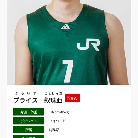
ぷらいす
じょしゅあ
New
プライス
叙珠亜
身長・体重
187cm/85kg
ポジション
フォワード
所属
総務部