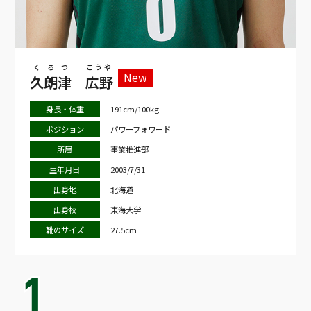
くろつ
こうや
New
久朗津
広野
身長・体重
191cm/100kg
ポジション
パワーフォワード
所属
事業推進部
生年月日
2003/7/31
出身地
北海道
出身校
東海大学
靴のサイズ
27.5cm