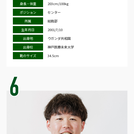
身長・体重
203cm/100kg
ポジション
センター
所属
総務部
生年月日
2001/7/10
出身地
ウガンダ共和国
出身校
神戸医療未来大学
靴のサイズ
34.5cm