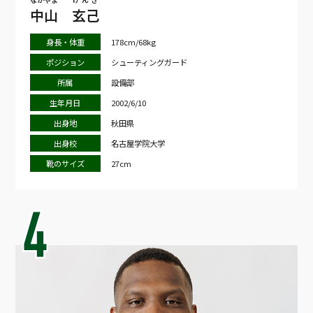
中山
玄己
身長・体重
178cm/68kg
ポジション
シューティングガード
所属
設備部
生年月日
2002/6/10
出身地
秋田県
出身校
名古屋学院大学
靴のサイズ
27cm