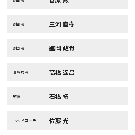
三河 直樹
副部長
舘岡 政貴
副部長
高橋 達昌
事務局長
石橋 拓
監督
佐藤 光
ヘッドコーチ