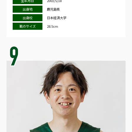
生年月日
2003/5/18
出身地
鹿児島県
出身校
日本経済大学
靴のサイズ
28.5cm