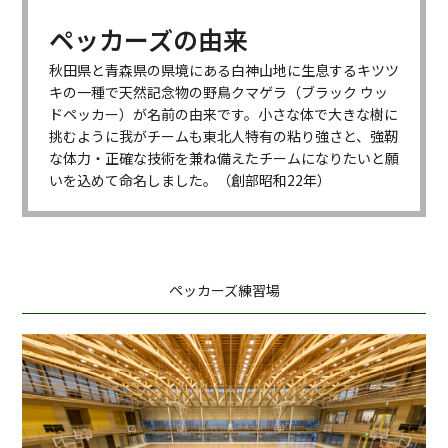
ペッカーズの由来
JR東日本秋田バスケットボール部 PECKERS【公式】(@peckers_basketball)がシェアした投稿
秋田県と青森県の県境にある白神山地に生息するキツツ
キの一種で天然記念物の野鳥クマゲラ（ブラック ウッ
ドペッカー）が名前の由来です。小さな体で大きな樹に
挑むように我がチームも東北人特有の粘り強さと、強靭
な体力・正確な技術を兼ね備えたチームになりたいと願
いを込めて命名しました。（創部昭和22年）
ペッカーズ練習場