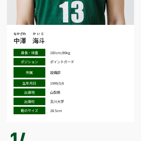
なかざわ
かいと
中澤
海斗
身長・体重
183cm/80kg
ポジション
ポイントガード
所属
設備部
生年月日
1999/5/6
出身地
山梨県
出身校
玉川大学
靴のサイズ
28.5cm