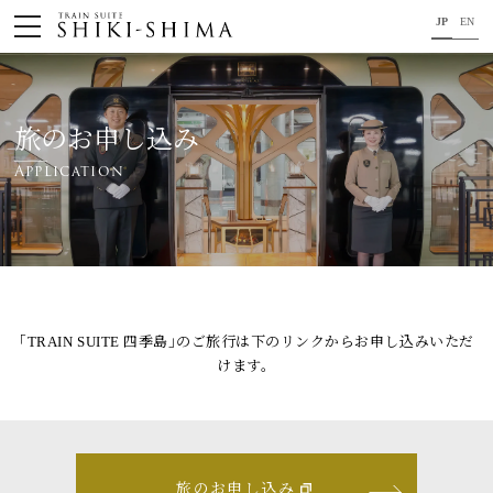
JP
EN
HOME
車内のご紹介
旅のお申し込み
Application
旅の行程のご紹介
パンフレット・旅のお申し込み
オリジナル商品のご案内
連載コラム
｢TRAIN SUITE 四季島｣のご旅行は下のリンクからお申し込みいただ
けます。
地域をつなぐ懸け橋に。
コンセプト
プロジェクトメンバー
旅のお申し込み