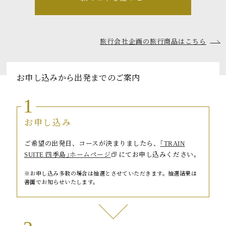
トピックス
よくあるお問い合わせ
旅行会社企画の旅行商品はこちら
アーカイブ
「TRAIN SUITE 四季島」に安心してご乗車いただくために
お申し込みから出発までのご案内
公式ソーシャルメディア｜
Instagram
1
お申し込み
閉じる
ご希望の出発日、コースが決まりましたら、
｢TRAIN
SUITE 四季島｣ホームページ
にてお申し込みください。
お申し込み多数の場合は抽選とさせていただきます。抽選結果は
書面でお知らせいたします。