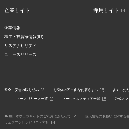
別
企業サイト
採用サイト
ウ
ィ
企業情報
ン
株主・投資家情報(IR)
ド
サステナビリティ
ウ
ニュースリリース
で
開
き
ま
す
別
別
安全・安心の取り組み
お身体の不自由なお客さまへ
よくいた
ウ
ウ
別
別
ニュースリリース一覧
ソーシャルメディア一覧
公式スマ
ィ
ィ
ウ
ウ
ン
ン
ィ
ィ
ド
ド
ン
ン
ウ
ウ
別
JR東日本ウェブサイトのご利用にあたって
個人情報の取扱いに関する
ド
ド
で
で
ウ
別
ウェブアクセシビリティ方針
ウ
ウ
開
開
ィ
ウ