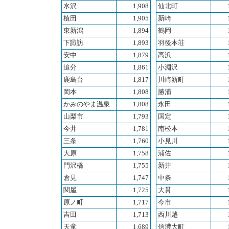
水沢
1,908
仙北町
植田
1,905
新崎
東新潟
1,894
鶴岡
下諏訪
1,893
羽後本荘
安中
1,879
高浜
追分
1,861
小淵沢
鹿島台
1,817
川崎新町
岡本
1,808
勝浦
かみのやま温泉
1,808
永田
山梨市
1,793
国定
今井
1,781
南松本
三条
1,760
小見川
大原
1,758
浦佐
門沢橋
1,755
新井
倉見
1,747
中条
関屋
1,725
大貫
原ノ町
1,717
今市
吉田
1,713
西川越
天童
1,689
信濃大町