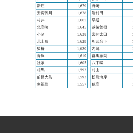
新庄
1,679
野崎
安房鴨川
1,678
岩村田
村井
1,665
早通
北高崎
1,645
越後曽根
小諸
1,638
常陸太田
北山形
1,629
相武台下
猿橋
1,620
内郷
青堀
1,619
群馬藤岡
社家
1,605
八丁畷
相馬
1,593
村山
前橋大島
1,593
松島海岸
南福島
1,557
穂高