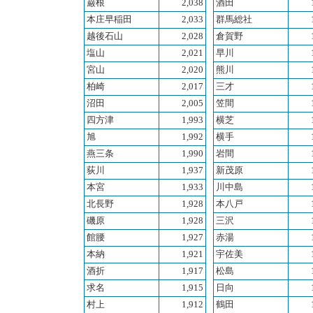
巌根
2,038
酒田
本庄早稲田
2,033
群馬総社
越後石山
2,028
倉賀野
塩山
2,021
早川
宮山
2,020
熊川
柏崎
2,017
三才
沼田
2,005
笠間
四方津
1,993
横芝
旭
1,992
横手
燕三条
1,990
岩間
荻川
1,937
新茂原
本宮
1,933
川中島
北長野
1,928
本八戸
磯原
1,928
三沢
館腰
1,927
赤湯
本納
1,921
宇佐美
酒折
1,917
松島
求名
1,915
日向
村上
1,912
鶴田