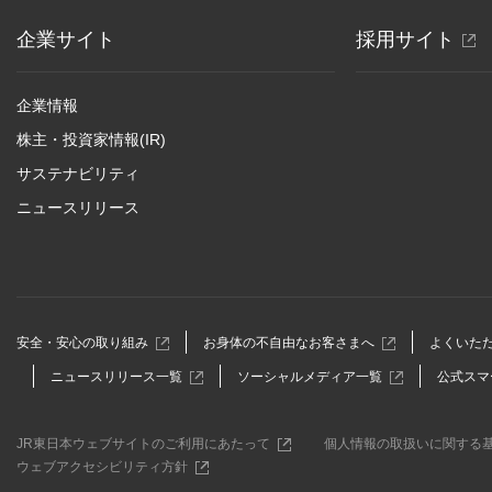
別
企業サイト
採用サイト
ウ
ィ
企業情報
ン
株主・投資家情報(IR)
ド
サステナビリティ
ウ
ニュースリリース
で
開
き
ま
す
別
別
安全・安心の取り組み
お身体の不自由なお客さまへ
よくいた
ウ
ウ
別
別
ニュースリリース一覧
ソーシャルメディア一覧
公式スマ
ィ
ィ
ウ
ウ
ン
ン
ィ
ィ
ド
ド
ン
ン
ウ
ウ
別
JR東日本ウェブサイトのご利用にあたって
個人情報の取扱いに関する
ド
ド
で
で
ウ
別
ウェブアクセシビリティ方針
ウ
ウ
開
開
ィ
ウ