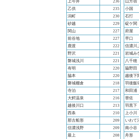
上今井
236
山方宿
乙供
235
小国
潟町
230
石打
砂越
229
碇ケ関
関山
227
府屋
前谷地
227
早口
鹿渡
222
信濃川
野沢
221
岩城み
磐城浅川
221
八千穂
有明
220
脇野田
脇本
220
越後下
磐城棚倉
218
羽後飯
寺泊
217
和田浦
大鰐温泉
216
替佐
越後川口
213
羽黒下
西条
210
上小川
那古船形
209
いわて
信濃浅野
209
南小谷
最上
208
舟形