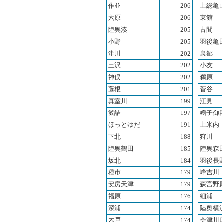
作並
206
上総亀
六原
206
東館
陸奥湊
205
古間
小野
205
羽後亀
津川
202
泉郷
土沢
202
小友
神俣
202
鵜原
藤根
201
菅谷
真室川
199
江見
飯詰
197
鳴子御
ほっとゆだ
191
上米内
下北
188
狩川
陸奥鶴田
185
陸奥森
坂北
184
羽後長
種市
179
峰吉川
安房天津
179
森宮野
福原
176
細浦
深浦
174
陸奥横
木戸
174
会津川