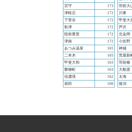
宮守
173
羽前大
津軽石
172
川東
下菅谷
172
甲斐大
歌津
172
芦沢
陸前豊里
172
北金岡
津南
172
小佐野
あつみ温泉
165
神城
二本木
165
荒屋新
甲斐大和
163
羽前椿
磐梯町
163
大船渡
信濃境
162
太海
袋田
160
後潟