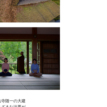
法寺随一の大建
まざまな法要が