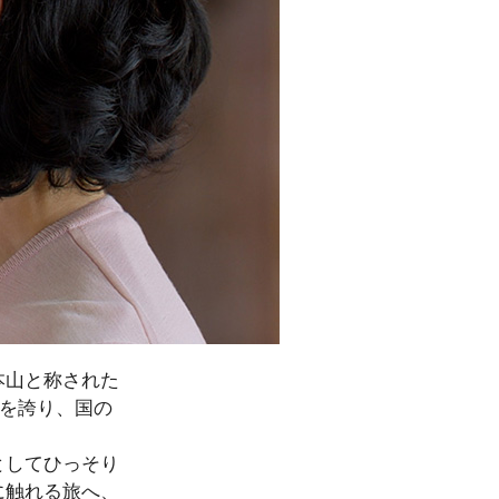
本山と称された
模を誇り、国の
としてひっそり
に触れる旅へ、