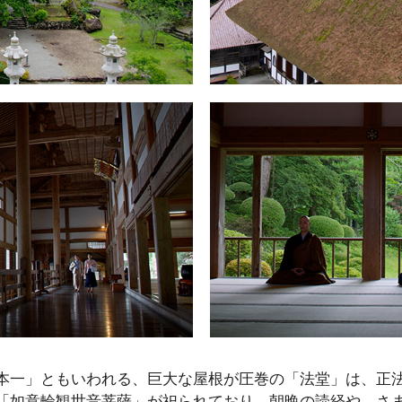
本一」ともいわれる、巨大な屋根が圧巻の「法堂」は、正
「如意輪観世音菩薩」が祀られており、朝晩の読経や、さ