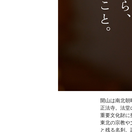
開山は南北朝
正法寺。法堂
重要文化財に
東北の宗教や
と残る名刹。