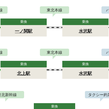
線
東北本線
乗換
乗換
一ノ関駅
水沢駅
線
東北本線
乗換
乗換
北上駅
水沢駅
東北新幹線
タクシー約1
乗換