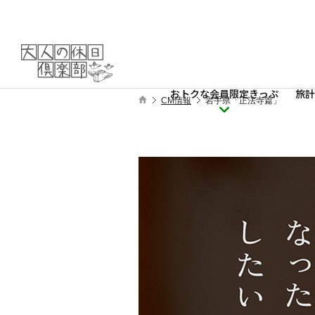
おトクな会員限定きっぷ
旅計
CM情報
岩手県「正法寺篇」