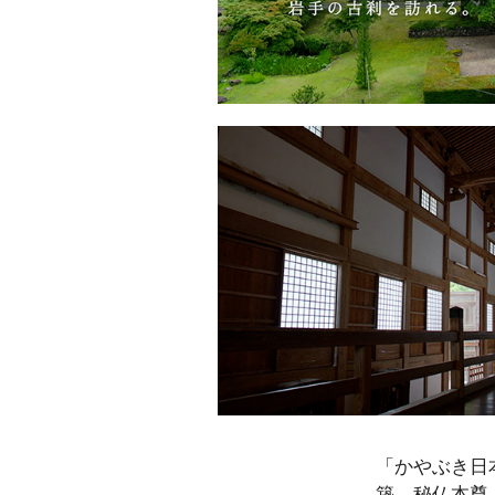
「かやぶき日
築。秘仏本尊