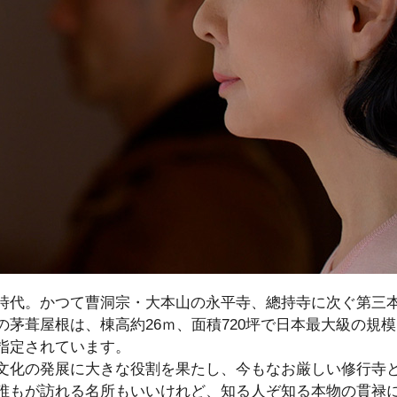
時代。かつて曹洞宗・大本山の永平寺、總持寺に次ぐ第三
の茅葺屋根は、棟高約26ｍ、面積720坪で日本最大級の規
指定されています。
文化の発展に大きな役割を果たし、今もなお厳しい修行寺
誰もが訪れる名所もいいけれど、知る人ぞ知る本物の貫禄