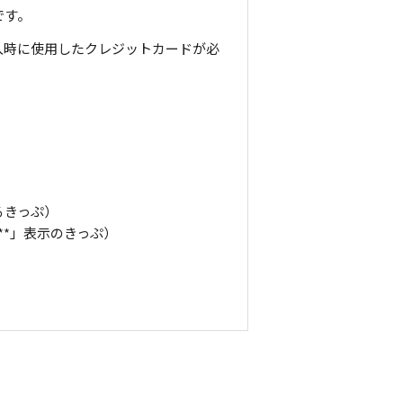
です。
入時に使用したクレジットカードが必
。
るきっぷ）
**」表示のきっぷ）