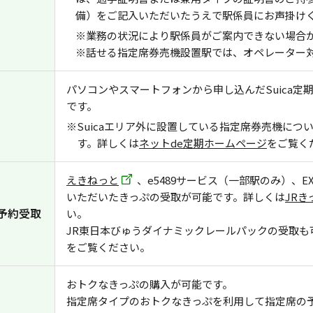
備）をご記入いただいたうえで駅係員にお声掛け
※業務の状況により駅係員がご案内できない場合
※話せる指定席券売機設置駅では、オペレーター
パソコンやスマートフォンから申し込んだSuica
です。
※Suicaエリア外に設置している指定席券売機に
す。詳しくは
ネットde定期ホームページ
をご覧く
えきねっと
、e5489サービス（一部駅のみ）、
いただいたきっぷの受取が可能です。詳しくは
JR
予約受取
い。
JR東日本びゅうダイナミックレールパックの受取も
をご覧ください。
おトクなきっぷの購入が可能です。
指定席タイプのおトクなきっぷを利用して指定席の