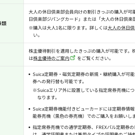
大人の休日倶楽部会員向けの割引きっぷの購入が可
日倶楽部ジパングカード」または「大人の休日倶楽
券類
※購入は大人1名に限ります。詳しくは
大人の休日倶
い。
株主優待割引を適用したきっぷの購入が可能です。
は
株主優待のご案内
をご覧ください。
Suica定期券・磁気定期券の新規・継続購入が可能
券への発行替も可能です。
※Suicaエリア外に設置している指定席券売機に
なります。
Suica定期券機能付きビューカードには定期券情
能券売機（黒色の券売機）でのご購入をお願いし
指定席券売機での通学定期券、FREXパル定期券
は、通学証明書または兼用タイプの証明書のご持