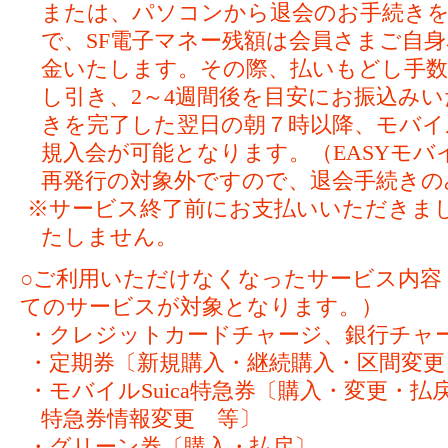
または、パソコンから退会のお手続き
で、SF電子マネー残額は会員さまご自
金いたします。その際、払いもどし手数料
し引き、2～4週間後を目安にお振込み
きを完了した翌日の朝７時以降、モバイルS
規入会が可能となります。（EASYモバイ
再発行の対象外ですので、退会手続きの
※サービス終了前にお支払いいただきま
たしません。
○ご利用いただけなくなったサービス内容
てのサービスが対象となります。）
・クレジットカードチャージ、銀行チャ
・定期券〔新規購入・継続購入・区間変更
・モバイルSuica特急券〔購入・変更・
特急券情報変更 等〕
・グリーン券〔購入・払戻〕