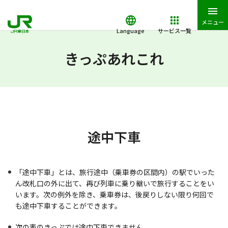
メニュー
Language
サービス一覧
JR東日本トップ
鉄道・きっぷ
きっぷあれこれ
途中下車
きっぷあれこれ
途中下車
「途中下車」とは、旅行途中（乗車券の区間内）の駅でいった
ん改札口の外に出て、再び列車に乗り継いで旅行することをい
います。次の例外を除き、乗車券は、後戻りしない限り何回で
も途中下車することができます。
次の表のきっぷでは途中下車できません。