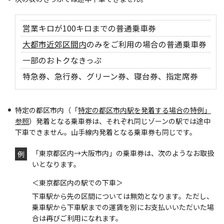
営業キロが100キロまでの普通乗車券
大都市近郊区間内
のみをご利用の場合の普通乗車券
一部のおトクなきっぷ
特急券、急行券、グリーン券、寝台券、指定席券
特定の都区市内（「
特定の都区市内駅を発着する場合の特例」
参照
）発着となる乗車券は、それぞれ同じゾーンの駅では途中
下車できません。山手線内発着となる乗車券も同じです。
「東京都区内→大阪市内」の乗車券は、次のようなお取扱
例
いとなります。
＜東京都区内の駅での下車＞
下車駅から先の区間については無効となります。ただし、
乗車駅から下車駅までの運賃を別にお支払いいただいた場
合は再びご利用になれます。