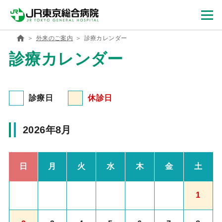
外来のご案内
診療カレンダー
診療カレンダー
診療日
休診日
2026年8月
日
月
火
水
木
金
土
1