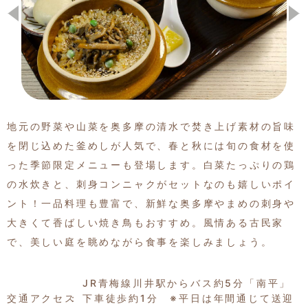
季節の特集記事
地元の野菜や山菜を奥多摩の清水で焚き上げ素材の旨味
を閉じ込めた釜めしが人気で、春と秋には旬の食材を使
った季節限定メニューも登場します。白菜たっぷりの鶏
の水炊きと、刺身コンニャクがセットなのも嬉しいポイ
ント！一品料理も豊富で、新鮮な奥多摩やまめの刺身や
大きくて香ばしい焼き鳥もおすすめ。風情ある古民家
で、美しい庭を眺めながら食事を楽しみましょう。
JR青梅線川井駅からバス約5分「南平」
交通アクセス
下車徒歩約1分 ※平日は年間通じて送迎