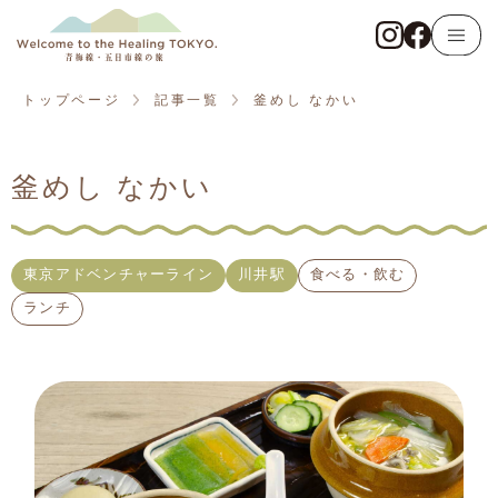
トップページ
青梅線
トップページ
記事一覧
釜めし なかい
東京アドベンチャーライン
釜めし なかい
五日市線
記事一覧
東京アドベンチャーライン
川井駅
食べる・飲む
ランチ
観る・触れる
遊ぶ・体験する
食べる・飲む
泊まる・癒やされる