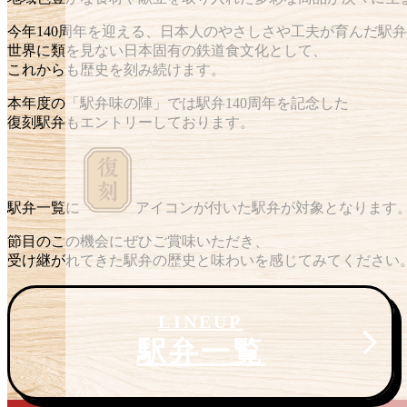
今年140周年を迎える、日本人のやさしさや工夫が育んだ駅
世界に類を見ない日本固有の鉄道食文化として、
これからも歴史を刻み続けます。
本年度の「駅弁味の陣」では
駅弁140周年を記念した
復刻駅弁もエントリーしております。
駅弁一覧に
アイコンが付いた駅弁が対象となります
節目のこの機会にぜひご賞味いただき、
受け継がれてきた駅弁の歴史と味わいを感じてみてください
LINEUP
駅弁一覧