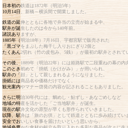
日本初の鉄道は
1872年（明治5年）
10月14日、
新橋～横浜間で開業しました。
鉄道の延伸とともに
各地で弁当の立売が始まる中、
駅弁が誕生したのは今から140年前。
諸説ありますが、
1885年（明治18年）7月16日、
宇都宮駅で販売された
「黒ゴマをまぶした梅干し入りおにぎり2個と
たくあん2切れ（竹の皮包み、5銭）」が
最初の駅弁とされて
その後、1889年（明治22年）には
姫路駅で二段重ねの幕の内
このとき初めて「掛紙（かけがみ）」が用いられ、
駅弁の「顔」として親しまれるようになりました。
掛紙には商品名や価格だけでなく、
観光案内やマナー啓発の内容が記されることもありました。
さらに明治30年代には、
鯛めし・鮎ずし・あなごめしなど
地域の特産を活かした「ご当地駅弁」が誕生。
現在の駅弁文化の原型が早くも形作られていきました。
以降、駅弁は「旅のお供」として鉄道とともに歩み続けてい
安全でおいしい食事を届けたいという思いから、
地域色豊かな食材や献立を取り入れた多彩な商品が次々に生