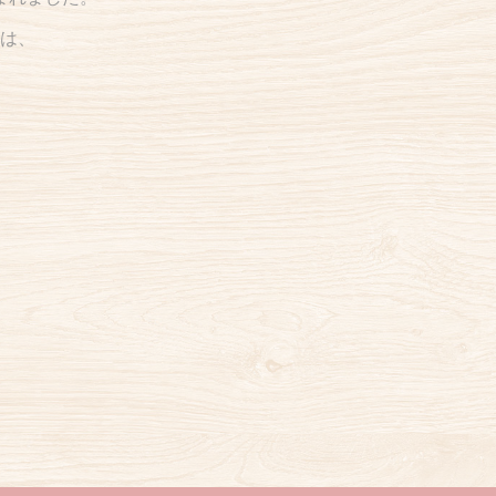
弁は、
。
。