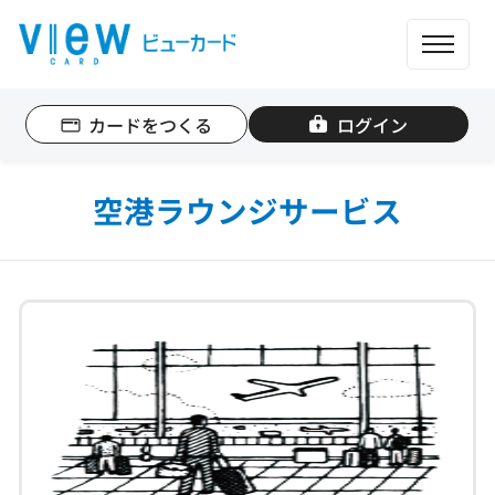
ME
カードをつくる
ログイン
個人のお客さま
法人のお客さま
空港ラウンジサービス
カード一覧
もっと便利に使う
ポイントを貯める
ポイントを使う