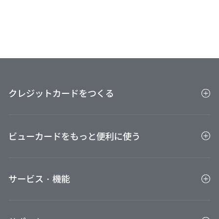
ラウンジひまわり
北九州空港
羽田空港
出雲縁結び空港エアポートラウンジ
出雲縁結び空港
POWER LOUNGE CENTRAL
第2ターミナル
POWER LOUNGE NORTH
九州佐賀
Premium Lounge さがのがら。
ラウンジきらら
山口宇部空港
国際空港
羽田空港
SKY LOUNGE
第3ターミナル
ビジネスラウンジアザレア
長崎空港
ラウンジ讃岐
高松空港
クレジットカードをつくる
ラウンジ くにさき
大分空港
エアポートラウンジ
徳島阿波おどり
空港
「ヴォルティス」
クレジットカード一覧
阿蘇くまもと
ラウンジASO
空港
ビジネスラウンジ
ビューカードをもっと便利に使う
松山空港
キャンペーン一覧
スカイラウンジ
家族カード
宮崎ブーゲンビ
ブーゲンラウンジひなた
ビューカードをもっと便利に使う
リア空港
カードラウンジ「ブルースカイ」
高知龍馬空港
ETCカード
サービス・機能
ポイントを貯める
スカイラウンジ菜の花
鹿児島空港
ポイントを使う
アプリ
Suica・オートチャージのご利用・設定