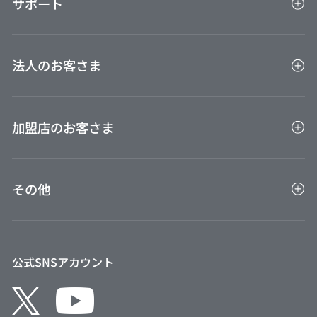
サポート
LOUNGE HANA
那覇空港
会員専用インターネットサービスVIEW's NET
ご利用通知サービス
VIEW ショッピング ステーション
お客さまサポート
即時発行（バーチャルカード）お申込み後のご利用
ビューカード会員限定特典
法人のお客さま
案内
FAQ（よくあるご質問）
VIEWベネフィットパス
お問い合わせ
法人カードTOP
保険
ご利用ガイド
加盟店のお客さま
BTM決済サービス旅行会社連絡先
びゅう商品券
VIEW ALTTE
加盟店TOP
外貨両替センター
その他
VIEW家賃保証プラス
クレジット協会
Suicaのペンギンカレンダー
公式SNSアカウント