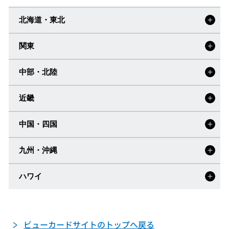
北海道・東北
関東
LOUNGE 大雪
旭川空港
中部・北陸
IASS EXECUTIVE LOUNGE1
スーパーラウンジ
成田国際空港
新千歳空港
（アイ・エー・エス・エス エグゼク
スーパーラウンジアネックス
第1ターミナル
ティブ ラウンジ1）
近畿
YOUR LOUNGE
富士山静岡空港
ビジネスラウンジ A Spring.
函館空港
IASS EXECUTIVE LOUNGE2
大阪国際空港
中国・四国
中部国際空港
ラウンジオーサカ
成田国際空港
プレミアムラウンジ セントレア
（伊丹空港）
（アイ・エー・エス・エス エグゼク
セントレア
第2ターミナル
エアポートラウンジ
青森空港
ティブ ラウンジ2）
九州・沖縄
ラウンジ マスカット
岡山桃太郎空港
カードメンバーズラウンジ
エアリウムラウンジ
新潟空港
ROYALSKY LOUNGE
「NORTH LOUNGE」
秋田空港
POWER LOUNGE CENTRAL
ハワイ
ラウンジTIME／ノース
YAMANAMI VILLA
関西国際空港
広島空港
羽田空港
KIX エアポート カフェラウンジ
POWER LOUNGE NORTH
ラウンジTIME／サウス
福岡空港
第1ターミナル
ラウンジらいちょう
富山空港
NODOKA
POWER LOUNGE SOUTH
ラウンジTIMEインターナショナル
IASS HAWAII LOUNGE
ビジネスラウンジ「EAST SIDE」
仙台空港
ダニエル・K・
LOUNGE DAISEN
米子鬼太郎空港
（アイ・エー・エス・エス ハワイ ラ
イノウエ
国際空
ビューカードサイトのトップへ戻る
スカイラウンジ白山
小松空港
港
ウンジ）
ラウンジ神戸
神戸空港
エアポートラウンジ（南）