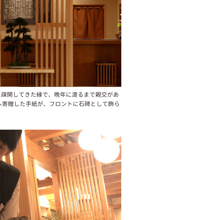
に疎開してきた縁で、晩年に渡るまで親交があ
へ寄贈した手紙が、フロントに石碑として飾ら