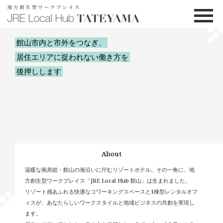
館山市内と市外をつなぎ、
居住エリアに捉われない働き方を
後押しします
About
公式サイト
温暖な南房総・館山の海沿いに佇むリゾートホテル。その一角に、地
方創生型ワークプレイス「JRE Local Hub 館山」は生まれました。
リゾート感あふれる快適なコワーキングスペースと1棟型レンタルオフ
館山市ワーケーシ
ョン推進サイト
ィスが、あなたらしいワークスタイルと地域ビジネスの共創を実現し
ます。