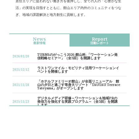
居住エリアに捉われない働き方を後押しし、全ての人の「心豊かな生
活」の実現を目指すとともに、館山エリア内外のコミュニティをつな
ぎ、地域の課題解決と地方創生に貢献します。
News
Report
最新情報
活動レポート
TURNSのがっこう2026-館山科-「ワーケーション発
2026/01/20
信戦略セミナー」（全3回）を開講します
ラストワンマイル・モビリティ活用ワーケーションイ
2025/12/12
ベントを開催します
「ホテルファミリーオ館山」が全面リニューアル 館
山の夕日と過ごす等身大リゾート「TAUTAU Terrace
2025/11/28
Tateyama」がオープンします
デジタルメディア研修～ワーケーション＆地域PRの
発信力を強化する実践プログラム～（全3回）を開講
2025/11/23
します
TURNSのがっこう2025-館山科-「ワーケーションを
2025/02/28
考えるために必要なこと」（全3回）を開講します
ホテルファミリーオ館山 休館のお知らせ（対象：コ
2024/12/20
ワーキングスペース）