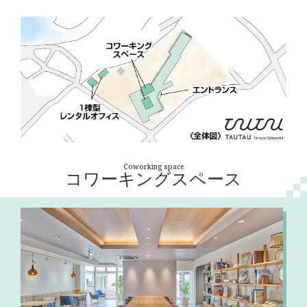
ランチ付き日帰りワーケーションプラン販売（～12月
2024/05/23
23日まで）
TURNSのがっこう-館山科- 第3回「自分らしい働き方
2024/03/06
を見つける」を開講します
TURNSのがっこう-館山科- 第2回「ワーケーションで
2024/02/26
地域と関わる」を開講します
TURNSのがっこう-館山科- 第1回「複業・兼業で地域
2024/02/13
と関わる」を開講します
花と海の街 館山市で学ぶ「地方創生×ビジネススクー
2023/02/09
ル」を開講します
Coworking space
コワーキングスペース