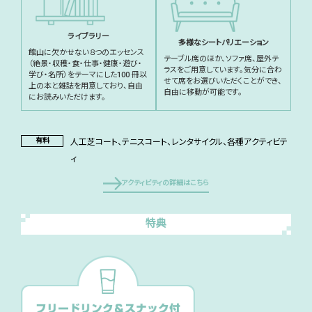
ライブラリー
多様なシートバリエーション
館山に欠かせない８つのエッセンス
テーブル席のほか、ソファ席、屋外テ
（絶景・収穫・食・仕事・健康・遊び・
ラスをご用意しています。気分に合わ
学び・名所）をテーマにした100 冊以
せて席をお選びいただくことができ、
上の本と雑誌を用意しており、自由
自由に移動が可能です。
にお読みいただけます。
有料
人工芝コート、テニスコート、レンタサイクル、各種アクティビテ
ィ
アクティビティの詳細はこちら
特典