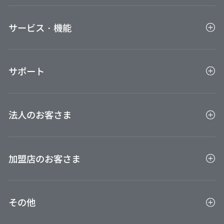
家族カード
ビューカードをもっと便利に使う
ETCカード
サービス・機能
ポイントを貯める
ポイントを使う
アプリ
Suica・オートチャージのご利用・設定
サポート
会員専用インターネットサービスVIEW's NET
ご利用通知サービス
VIEW ショッピング ステーション
お客さまサポート
即時発行（バーチャルカード）お申込み後のご利用
ビューカード会員限定特典
法人のお客さま
案内
FAQ（よくあるご質問）
VIEWベネフィットパス
お問い合わせ
法人カードTOP
保険
ご利用ガイド
加盟店のお客さま
BTM決済サービス旅行会社連絡先
びゅう商品券
VIEW ALTTE
加盟店TOP
外貨両替センター
その他
VIEW家賃保証プラス