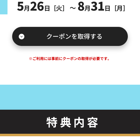
5
26
8
31
月
日［火］
月
日［月］
クーポンを取得する
※ご利用には事前にクーポンの取得が必要です。
特典内容